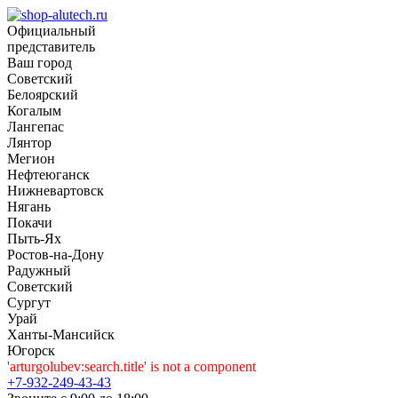
Официальный
представитель
Ваш город
Советский
Белоярский
Когалым
Лангепас
Лянтор
Мегион
Нефтеюганск
Нижневартовск
Нягань
Покачи
Пыть-Ях
Рoстов-на-Дону
Радужный
Советский
Сургут
Урай
Ханты-Мансийск
Югорск
'arturgolubev:search.title' is not a component
+7-932-249-43-43