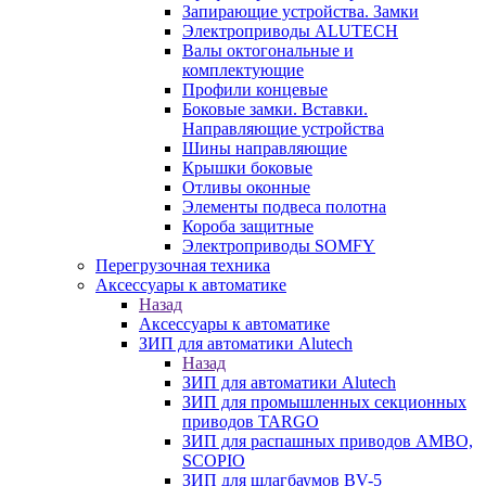
Запирающие устройства. Замки
Электроприводы ALUTECH
Валы октогональные и
комплектующие
Профили концевые
Боковые замки. Вставки.
Направляющие устройства
Шины направляющие
Крышки боковые
Отливы оконные
Элементы подвеса полотна
Короба защитные
Электроприводы SOMFY
Перегрузочная техника
Аксессуары к автоматике
Назад
Аксессуары к автоматике
ЗИП для автоматики Alutech
Назад
ЗИП для автоматики Alutech
ЗИП для промышленных секционных
приводов TARGO
ЗИП для распашных приводов AMBO,
SCOPIO
ЗИП для шлагбаумов BV-5