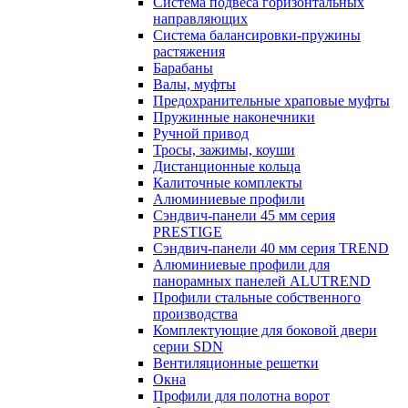
Система подвеса горизонтальных
направляющих
Система балансировки-пружины
растяжения
Барабаны
Валы, муфты
Предохранительные храповые муфты
Пружинные наконечники
Ручной привод
Тросы, зажимы, коуши
Дистанционные кольца
Калиточные комплекты
Алюминиевые профили
Сэндвич-панели 45 мм серия
PRESTIGE
Сэндвич-панели 40 мм серия TREND
Алюминиевые профили для
панорамных панелей ALUTREND
Профили стальные собственного
производства
Комплектующие для боковой двери
серии SDN
Вентиляционные решетки
Окна
Профили для полотна ворот