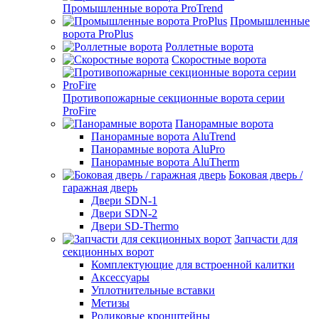
Промышленные ворота ProTrend
Промышленные
ворота ProPlus
Роллетные ворота
Скоростные ворота
Противопожарные секционные ворота серии
ProFire
Панорамные ворота
Панорамные ворота AluTrend
Панорамные ворота AluPro
Панорамные ворота AluTherm
Боковая дверь /
гаражная дверь
Двери SDN-1
Двери SDN-2
Двери SD-Thermo
Запчасти для
секционных ворот
Комплектующие для встроенной калитки
Аксессуары
Уплотнительные вставки
Метизы
Роликовые кронштейны