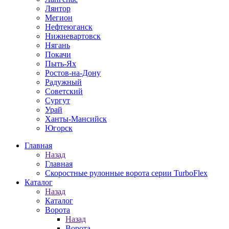
Лянтор
Мегион
Нефтеюганск
Нижневартовск
Нягань
Покачи
Пыть-Ях
Рoстов-на-Дону
Радужный
Советский
Сургут
Урай
Ханты-Мансийск
Югорск
Главная
Назад
Главная
Скоростные рулонные ворота серии TurboFlex
Каталог
Назад
Каталог
Ворота
Назад
Ворота