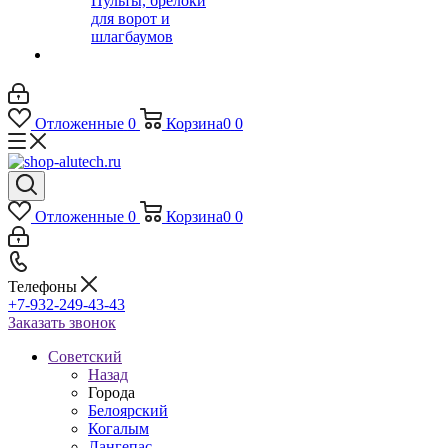
Пульты, брелоки
для ворот и
шлагбаумов
Отложенные
0
Корзина
0
0
Отложенные
0
Корзина
0
0
Телефоны
+7-932-249-43-43
Заказать звонок
Советский
Назад
Города
Белоярский
Когалым
Лангепас