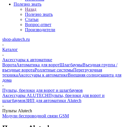
Полезно знать
Назад
Полезно знать
Статьи
Вопрос-ответ
Производители
shop-alutech.ru
-
Каталог
-
Аксессуары к автоматике
Ворота
Автоматика для ворот
Шлагбаумы
Въездная группа /
въездные ворота
Роллетные системы
Перегрузочная
техника
Аксессуары к автоматике
Внешняя солнцезащита для
дома
-
Пульты, брелоки для ворот и шлагбаумов
Аксессуары ALUTECH
Пульты, брелоки для ворот и
шлагбаумов
ЗИП для автоматики Alutech
-
Пульты Alutech
Модули беспроводной связи GSM