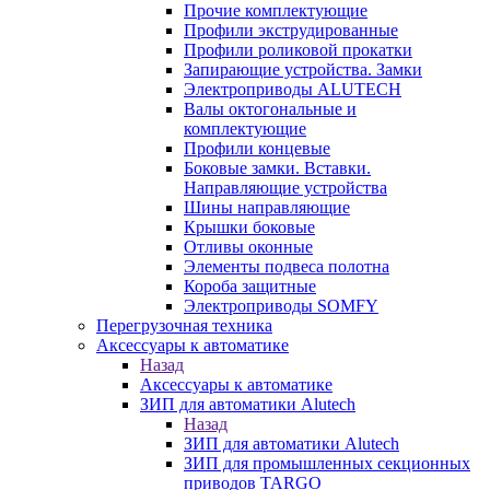
Прочие комплектующие
Профили экструдированные
Профили роликовой прокатки
Запирающие устройства. Замки
Электроприводы ALUTECH
Валы октогональные и
комплектующие
Профили концевые
Боковые замки. Вставки.
Направляющие устройства
Шины направляющие
Крышки боковые
Отливы оконные
Элементы подвеса полотна
Короба защитные
Электроприводы SOMFY
Перегрузочная техника
Аксессуары к автоматике
Назад
Аксессуары к автоматике
ЗИП для автоматики Alutech
Назад
ЗИП для автоматики Alutech
ЗИП для промышленных секционных
приводов TARGO