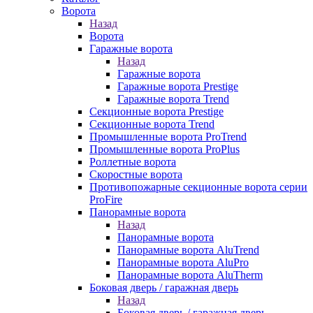
Ворота
Назад
Ворота
Гаражные ворота
Назад
Гаражные ворота
Гаражные ворота Prestige
Гаражные ворота Trend
Секционные ворота Prestige
Секционные ворота Trend
Промышленные ворота ProTrend
Промышленные ворота ProPlus
Роллетные ворота
Скоростные ворота
Противопожарные секционные ворота серии
ProFire
Панорамные ворота
Назад
Панорамные ворота
Панорамные ворота AluTrend
Панорамные ворота AluPro
Панорамные ворота AluTherm
Боковая дверь / гаражная дверь
Назад
Боковая дверь / гаражная дверь