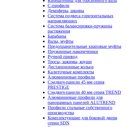
Кронштейны для торсионного вала
С-профили
Демпферы, шкивы
Система подвеса горизонтальных
направляющих
Система балансировки-пружины
растяжения
Барабаны
Валы, муфты
Предохранительные храповые муфты
Пружинные наконечники
Ручной привод
Тросы, зажимы, коуши
Дистанционные кольца
Калиточные комплекты
Алюминиевые профили
Сэндвич-панели 45 мм серия
PRESTIGE
Сэндвич-панели 40 мм серия TREND
Алюминиевые профили для
панорамных панелей ALUTREND
Профили стальные собственного
производства
Комплектующие для боковой двери
серии SDN