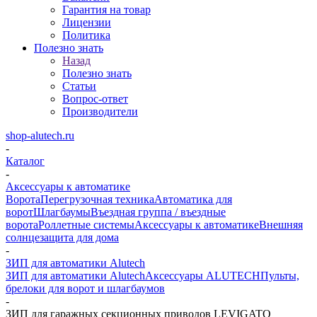
Гарантия на товар
Лицензии
Политика
Полезно знать
Назад
Полезно знать
Статьи
Вопрос-ответ
Производители
shop-alutech.ru
-
Каталог
-
Аксессуары к автоматике
Ворота
Перегрузочная техника
Автоматика для
ворот
Шлагбаумы
Въездная группа / въездные
ворота
Роллетные системы
Аксессуары к автоматике
Внешняя
солнцезащита для дома
-
ЗИП для автоматики Alutech
ЗИП для автоматики Alutech
Аксессуары ALUTECH
Пульты,
брелоки для ворот и шлагбаумов
-
ЗИП для гаражных секционных приводов LEVIGATO