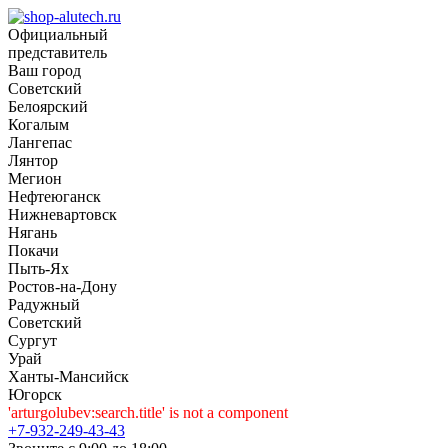
Официальный
представитель
Ваш город
Советский
Белоярский
Когалым
Лангепас
Лянтор
Мегион
Нефтеюганск
Нижневартовск
Нягань
Покачи
Пыть-Ях
Рoстов-на-Дону
Радужный
Советский
Сургут
Урай
Ханты-Мансийск
Югорск
'arturgolubev:search.title' is not a component
+7-932-249-43-43