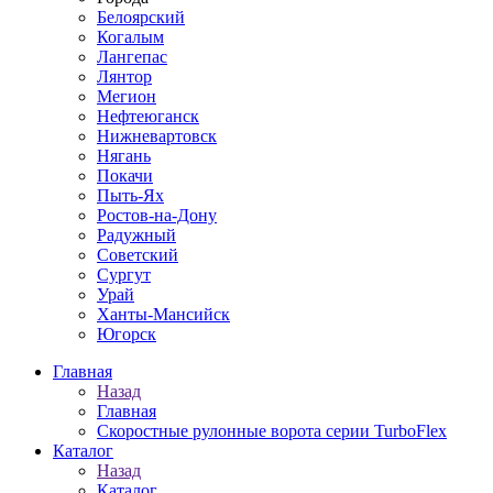
Белоярский
Когалым
Лангепас
Лянтор
Мегион
Нефтеюганск
Нижневартовск
Нягань
Покачи
Пыть-Ях
Рoстов-на-Дону
Радужный
Советский
Сургут
Урай
Ханты-Мансийск
Югорск
Главная
Назад
Главная
Скоростные рулонные ворота серии TurboFlex
Каталог
Назад
Каталог