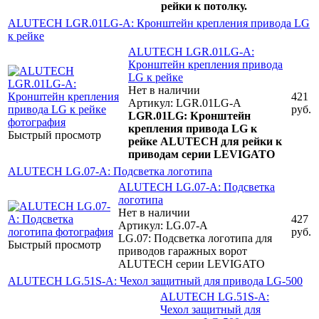
рейки к потолку.
ALUTECH LGR.01LG-A: Кронштейн крепления привода LG
к рейке
ALUTECH LGR.01LG-A:
Кронштейн крепления привода
LG к рейке
Нет в наличии
421
Артикул: LGR.01LG-A
руб.
LGR.01LG: Кронштейн
крепления привода LG к
Быстрый просмотр
рейке ALUTECH для рейки к
приводам серии LEVIGATO
ALUTECH LG.07-A: Подсветка логотипа
ALUTECH LG.07-A: Подсветка
логотипа
Нет в наличии
427
Артикул: LG.07-A
руб.
LG.07: Подсветка логотипа для
Быстрый просмотр
приводов гаражных ворот
ALUTECH серии LEVIGATO
ALUTECH LG.51S-A: Чехол защитный для привода LG-500
ALUTECH LG.51S-A:
Чехол защитный для