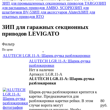
ЗИП для промышленных секционных приводов TARGO
ЗИП
для распашных приводов AMBO, SCOPIO
ЗИП для
шлагбаумов BV-5
ЗИП для аксессуаров Alutech
ЗИП для
откатных приводов RTO
ЗИП для гаражных секционных
приводов LEVIGATO
Фильтр
По цене
ALUTECH LGR.11-A: Шарик-ручка разблокировки
ALUTECH LGR.11-A: Шарик-ручка
разблокировки
Нет в наличии
Артикул: LGR.11-A
ALUTECH LGR.11-A: Шарик-ручка
разблокировки
Шарик-ручка разблокировки крепится к
каретке. Предназначается для
разблокировки каретки рейки. В этом
80
случае ворота могут
руб.
перемещаться вручную. Чтобы