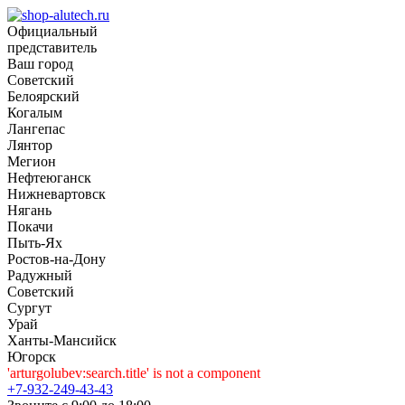
Официальный
представитель
Ваш город
Советский
Белоярский
Когалым
Лангепас
Лянтор
Мегион
Нефтеюганск
Нижневартовск
Нягань
Покачи
Пыть-Ях
Рoстов-на-Дону
Радужный
Советский
Сургут
Урай
Ханты-Мансийск
Югорск
'arturgolubev:search.title' is not a component
+7-932-249-43-43