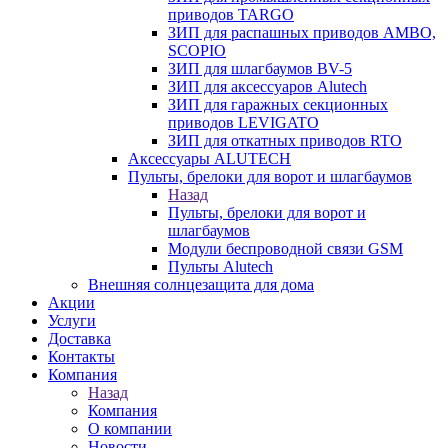
приводов TARGO
ЗИП для распашных приводов AMBO,
SCOPIO
ЗИП для шлагбаумов BV-5
ЗИП для аксессуаров Alutech
ЗИП для гаражных секционных
приводов LEVIGATO
ЗИП для откатных приводов RTO
Аксессуары ALUTECH
Пульты, брелоки для ворот и шлагбаумов
Назад
Пульты, брелоки для ворот и
шлагбаумов
Модули беспроводной связи GSM
Пульты Alutech
Внешняя солнцезащита для дома
Акции
Услуги
Доставка
Контакты
Компания
Назад
Компания
О компании
Новости