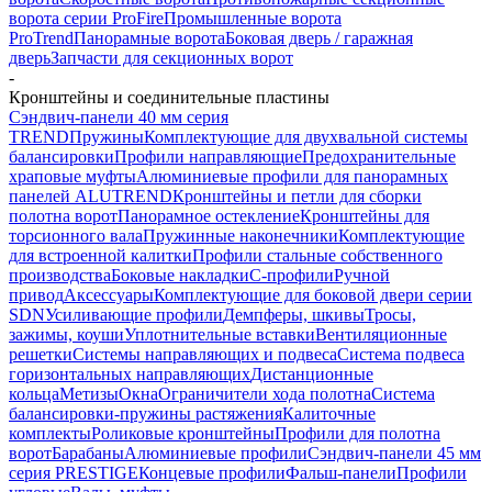
ворота серии ProFire
Промышленные ворота
ProTrend
Панорамные ворота
Боковая дверь / гаражная
дверь
Запчасти для секционных ворот
-
Кронштейны и соединительные пластины
Сэндвич-панели 40 мм серия
TREND
Пружины
Комплектующие для двухвальной системы
балансировки
Профили направляющие
Предохранительные
храповые муфты
Алюминиевые профили для панорамных
панелей ALUTREND
Кронштейны и петли для сборки
полотна ворот
Панорамное остекление
Кронштейны для
торсионного вала
Пружинные наконечники
Комплектующие
для встроенной калитки
Профили стальные собственного
производства
Боковые накладки
С-профили
Ручной
привод
Аксессуары
Комплектующие для боковой двери серии
SDN
Усиливающие профили
Демпферы, шкивы
Тросы,
зажимы, коуши
Уплотнительные вставки
Вентиляционные
решетки
Системы направляющих и подвеса
Система подвеса
горизонтальных направляющих
Дистанционные
кольца
Метизы
Окна
Ограничители хода полотна
Система
балансировки-пружины растяжения
Калиточные
комплекты
Роликовые кронштейны
Профили для полотна
ворот
Барабаны
Алюминиевые профили
Сэндвич-панели 45 мм
серия PRESTIGE
Концевые профили
Фальш-панели
Профили