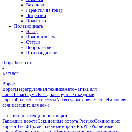
Вакансии
Гарантия на товар
Лицензии
Политика
Полезно знать
Назад
Полезно знать
Статьи
Вопрос-ответ
Производители
shop-alutech.ru
-
Каталог
-
Ворота
Ворота
Перегрузочная техника
Автоматика для
ворот
Шлагбаумы
Въездная группа / въездные
ворота
Роллетные системы
Аксессуары к автоматике
Внешняя
солнцезащита для дома
-
Запчасти для секционных ворот
Гаражные ворота
Секционные ворота Prestige
Секционные
ворота Trend
Промышленные ворота ProPlus
Роллетные
ворота
Скоростные ворота
Противопожарные секционные