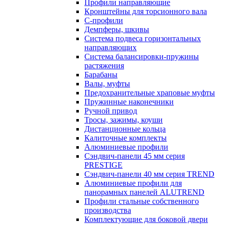
Профили направляющие
Кронштейны для торсионного вала
С-профили
Демпферы, шкивы
Система подвеса горизонтальных
направляющих
Система балансировки-пружины
растяжения
Барабаны
Валы, муфты
Предохранительные храповые муфты
Пружинные наконечники
Ручной привод
Тросы, зажимы, коуши
Дистанционные кольца
Калиточные комплекты
Алюминиевые профили
Сэндвич-панели 45 мм серия
PRESTIGE
Сэндвич-панели 40 мм серия TREND
Алюминиевые профили для
панорамных панелей ALUTREND
Профили стальные собственного
производства
Комплектующие для боковой двери