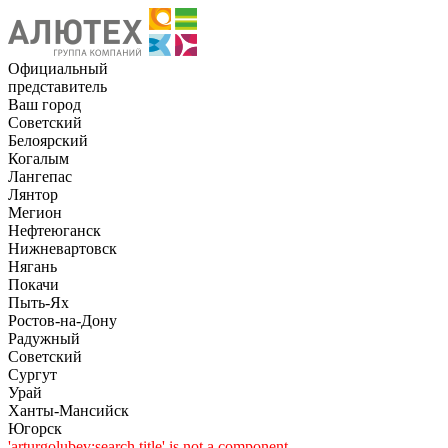
Официальный
представитель
Ваш город
Советский
Белоярский
Когалым
Лангепас
Лянтор
Мегион
Нефтеюганск
Нижневартовск
Нягань
Покачи
Пыть-Ях
Рoстов-на-Дону
Радужный
Советский
Сургут
Урай
Ханты-Мансийск
Югорск
'arturgolubev:search.title' is not a component