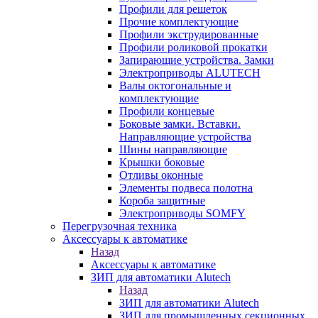
Профили для решеток
Прочие комплектующие
Профили экструдированные
Профили роликовой прокатки
Запирающие устройства. Замки
Электроприводы ALUTECH
Валы октогональные и
комплектующие
Профили концевые
Боковые замки. Вставки.
Направляющие устройства
Шины направляющие
Крышки боковые
Отливы оконные
Элементы подвеса полотна
Короба защитные
Электроприводы SOMFY
Перегрузочная техника
Аксессуары к автоматике
Назад
Аксессуары к автоматике
ЗИП для автоматики Alutech
Назад
ЗИП для автоматики Alutech
ЗИП для промышленных секционных