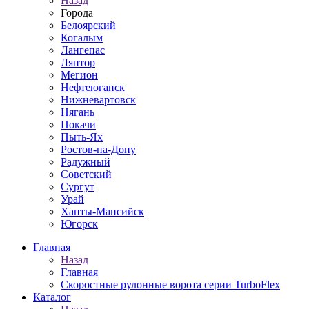
Назад
Города
Белоярский
Когалым
Лангепас
Лянтор
Мегион
Нефтеюганск
Нижневартовск
Нягань
Покачи
Пыть-Ях
Рoстов-на-Дону
Радужный
Советский
Сургут
Урай
Ханты-Мансийск
Югорск
Главная
Назад
Главная
Скоростные рулонные ворота серии TurboFlex
Каталог