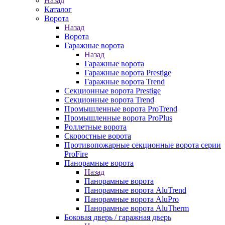
Назад
Каталог
Ворота
Назад
Ворота
Гаражные ворота
Назад
Гаражные ворота
Гаражные ворота Prestige
Гаражные ворота Trend
Секционные ворота Prestige
Секционные ворота Trend
Промышленные ворота ProTrend
Промышленные ворота ProPlus
Роллетные ворота
Скоростные ворота
Противопожарные секционные ворота серии
ProFire
Панорамные ворота
Назад
Панорамные ворота
Панорамные ворота AluTrend
Панорамные ворота AluPro
Панорамные ворота AluTherm
Боковая дверь / гаражная дверь