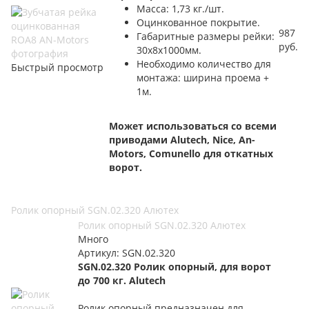
Масса: 1,73 кг./шт.
Оцинкованное покрытие.
987
Габаритные размеры рейки:
руб.
30x8x1000мм.
Необходимо количество для
Быстрый просмотр
монтажа: ширина проема +
1м.
Может использоваться со всеми
приводами Alutech, Nice, An-
Motors, Comunello для откатных
ворот.
Ролик опорный SGN.02.320 Алютех
Ролик опорный SGN.02.320 Алютех
Много
Артикул: SGN.02.320
SGN.02.320
Ролик опорный, для ворот
до 700 кг. Alutech
Ролик опорный предназначен для