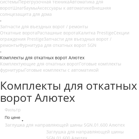
системы
Перегрузочная техника
Автоматика для
ворот
Шлагбаумы
Аксессуары к автоматике
Внешняя
солнцезащита для дома
-
Запчасти для въездных ворот / ремонты
Откатные ворота
Распашные ворота
Калитка Prestige
Секции
ограждения Prestige
Запчасти для въездных ворот /
ремонты
Фурнитура для откатных ворот SGN
-
Комплекты для откатных ворот Алютех
Комплектующие для откатных ворот
Готовые комплекты
фурнитуры
Готовые комплекты с автоматикой
Комплекты для откатных
ворот Алютех
Фильтр
По цене
Заглушка для направляющей шины SGN.01.600 Алютех
Заглушка для направляющей шины
SGN.01.600 Алютех