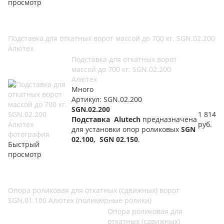
просмотр
Подставка для откатных ворот массой до 700 кг. SGN.02.200
Алютех
Подставка для откатных ворот
массой до 700 кг. SGN.02.200
Алютех
Много
Артикул: SGN.02.200
SGN.02.200
1 814
Подставка Alutech
предназначена
руб.
для установки опор роликовых
SGN
02.100, SGN 02.150
.
Быстрый
просмотр
Опора роликовая для откатных (сдвижных) ворот
SGN.01.100 Алютех (полимерные ролики)
Опора роликовая для
откатных (сдвижных)