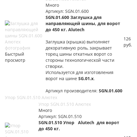
Много
Артикул: SGN.01.600
SGN.01.600
Заглушка для
направляющей шины, для ворот
до 450 кг. Alutech
126
Заглушка (крышка) выполняет
руб.
декоративную роль, закрывает
Быстрый
торец шины откатных ворот со
просмотр
стороны технологической части
створки.
Используется для изготовления
ворот на шине
SG.01.x
.
Артикул производителя:
SGN.01.600
Упор SGN.01.510 Алютех
Упор SGN.01.510 Алютех
Много
Артикул: SGN.01.510
SGN.01.510 Упор Alutech для ворот
до 450 кг.