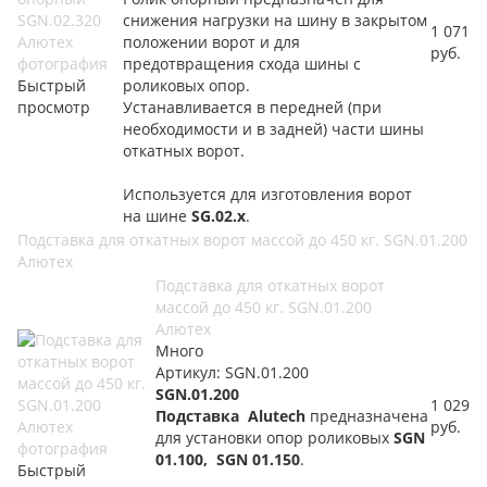
снижения нагрузки на шину в закрытом
1 071
положении ворот и для
руб.
предотвращения схода шины с
Быстрый
роликовых опор.
просмотр
Устанавливается в передней (при
необходимости и в задней) части шины
откатных ворот.
Используется для изготовления ворот
на шине
SG.02.x
.
Подставка для откатных ворот массой до 450 кг. SGN.01.200
Алютех
Подставка для откатных ворот
массой до 450 кг. SGN.01.200
Алютех
Много
Артикул: SGN.01.200
SGN.01.200
1 029
Подставка Alutech
предназначена
руб.
для установки опор роликовых
SGN
01.100, SGN 01.150
.
Быстрый