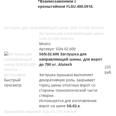
*Взаимозаменяем с
кронштейном FLGU.
400.0918.
Заглушка для направляющей шины SGN.02.600 Алютех
Заглушка для направляющей шины
SGN.02.600 Алютех
Много
Артикул: SGN.02.600
SGN.02.600
Заглушка для
направляющей шины, для ворот
до 700 кг. Alutech
225
руб.
Заглушка (крышка) выполняет
Быстрый
декоративную роль, закрывает
просмотр
торец шины откатных ворот со
стороны технологической части
створки.
Используется для изготовления
ворот на шине
SG.02.x
.
Кронштейн верхний SGN.01.718 Алютех