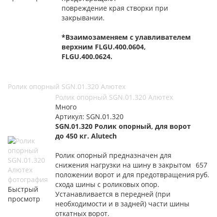
повреждение края створки при
закрывании.
*Взаимозаменяем с улавливателем
верхним FLGU.400.0604,
FLGU.400.0624.
Ролик опорный SGN.01.320 Алютех
Ролик опорный SGN.01.320 Алютех
Много
Артикул: SGN.01.320
SGN.01.320
Ролик опорный, для ворот
до 450 кг. Alutech
Ролик опорный предназначен для
снижения нагрузки на шину в закрытом
657
положении ворот и для предотвращения
руб.
схода шины с роликовых опор.
Быстрый
Устанавливается в передней (при
просмотр
необходимости и в задней) части шины
откатных ворот.