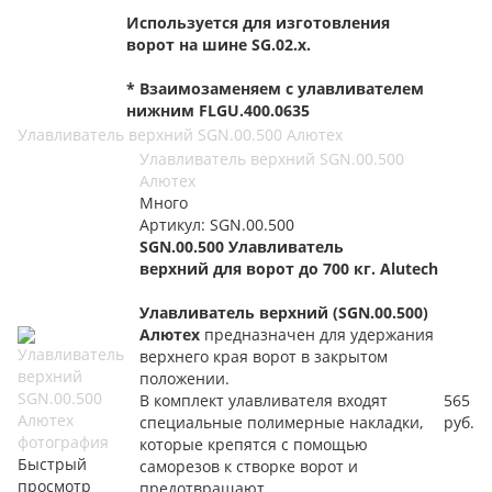
Используется для изготовления
ворот на шине SG.02.x.
* Взаимозаменяем с улавливателем
нижним FLGU.400.0635
Улавливатель верхний SGN.00.500 Алютех
Улавливатель верхний SGN.00.500
Алютех
Много
Артикул: SGN.00.500
SGN.00.500 Улавливатель
верхний для ворот до 700 кг. Alutech
Улавливатель верхний (SGN.00.500)
Алютех
предназначен для удержания
верхнего края ворот в закрытом
положении.
В комплект улавливателя входят
565
специальные полимерные накладки,
руб.
которые крепятся с помощью
Быстрый
саморезов к створке ворот и
просмотр
предотвращают