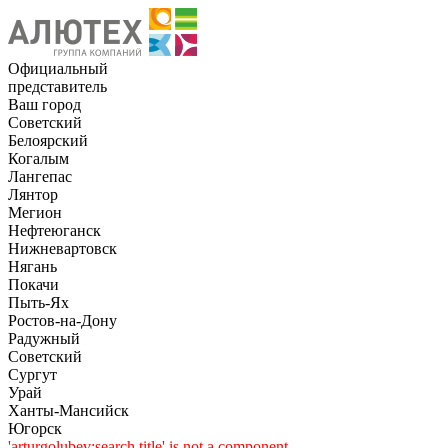
Официальный
представитель
Ваш город
Советский
Белоярский
Когалым
Лангепас
Лянтор
Мегион
Нефтеюганск
Нижневартовск
Нягань
Покачи
Пыть-Ях
Рoстов-на-Дону
Радужный
Советский
Сургут
Урай
Ханты-Мансийск
Югорск
'arturgolubev:search.title' is not a component