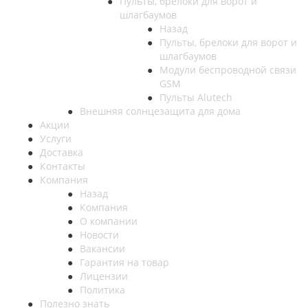
Пульты, брелоки для ворот и
шлагбаумов
Назад
Пульты, брелоки для ворот и
шлагбаумов
Модули беспроводной связи
GSM
Пульты Alutech
Внешняя солнцезащита для дома
Акции
Услуги
Доставка
Контакты
Компания
Назад
Компания
О компании
Новости
Вакансии
Гарантия на товар
Лицензии
Политика
Полезно знать