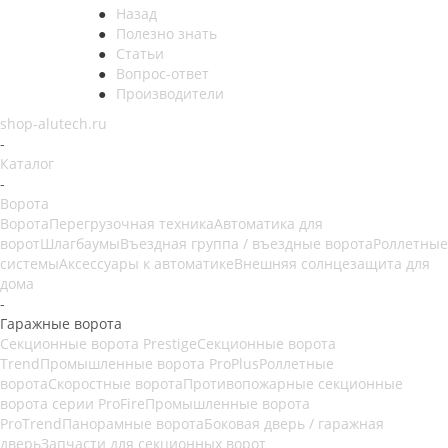
Назад
Полезно знать
Статьи
Вопрос-ответ
Производители
shop-alutech.ru
-
Каталог
-
Ворота
Ворота
Перегрузочная техника
Автоматика для
ворот
Шлагбаумы
Въездная группа / въездные ворота
Роллетные
системы
Аксессуары к автоматике
Внешняя солнцезащита для
дома
-
Гаражные ворота
Секционные ворота Prestige
Секционные ворота
Trend
Промышленные ворота ProPlus
Роллетные
ворота
Скоростные ворота
Противопожарные секционные
ворота серии ProFire
Промышленные ворота
ProTrend
Панорамные ворота
Боковая дверь / гаражная
дверь
Запчасти для секционных ворот