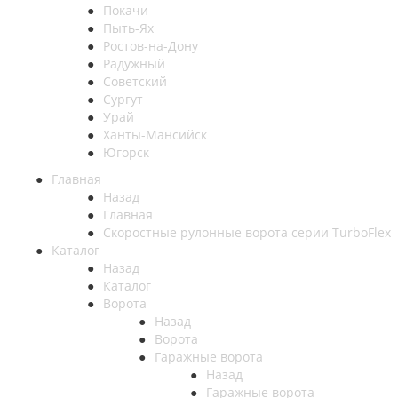
Покачи
Пыть-Ях
Рoстов-на-Дону
Радужный
Советский
Сургут
Урай
Ханты-Мансийск
Югорск
Главная
Назад
Главная
Скоростные рулонные ворота серии TurboFlex
Каталог
Назад
Каталог
Ворота
Назад
Ворота
Гаражные ворота
Назад
Гаражные ворота