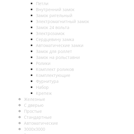
Петли
Внутренний замок
Замок ригельный
Электромагнитный замок
Замок 24 вольта
Электрозамок
Сердцевину замка
Автоматические замки
Замок для роллет
Замок на рольставни
Ролики
Комплект роликов
Комплектующие
Фурнитура
Набор
Крепеж
Железные
С дверью
Простые
Стандартные
Автоматические
3000х3000