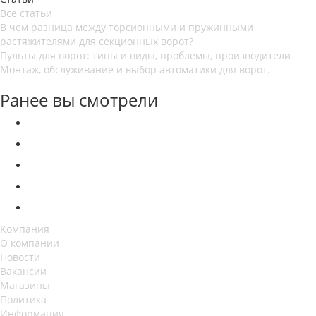
Все статьи
В чем разница между торсионными и пружинными
растяжителями для секционных ворот?
Пульты для ворот: типы и виды, проблемы, производители
Монтаж, обслуживание и выбор автоматики для ворот.
Ранее вы смотрели
Компания
О компании
Новости
Вакансии
Магазины
Политика
Информация