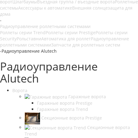
ворот
Шлагбаумы
Въездная группа / въездные ворота
Роллетные
системы
Аксессуары к автоматике
Внешняя солнцезащита для
дома
-
Радиоуправление роллетными системами
Роллеты серии Trend
Роллеты серии Prestige
Роллеты серии
Security
Рольставни
Автоматика для роллет
Радиоуправление
роллетными системами
Запчасти для роллетных систем
-
Радиоуправление Alutech
Радиоуправление
Alutech
Ворота
Гаражные ворота
Гаражные ворота Prestige
Гаражные ворота Trend
Секционные ворота Prestige
Секционные ворота
Trend