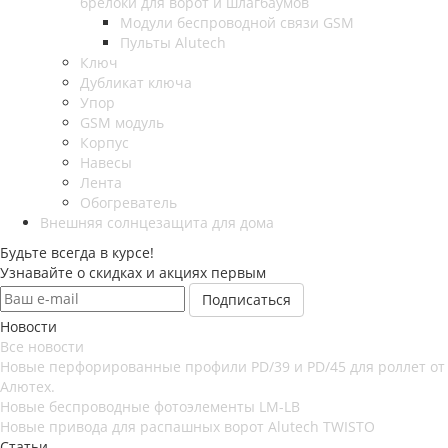
брелоки для ворот и шлагбаумов
Модули беспроводной связи GSM
Пульты Alutech
Ключ
Дубликат ключа
Упор
GSM модуль
Корпус
Навесы
Лента
Обогреватель
Внешняя солнцезащита для дома
Будьте всегда в курсе!
Узнавайте о скидках и акциях первым
Новости
Все новости
Новые перфорированные профили PD/39 и PD/45 для роллет от
Алютех.
Новые беспроводные фотоэлементы LM-LB
Новые привода для распашных ворот Alutech TWISTO
Статьи