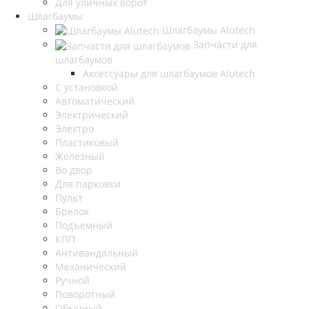
Для уличных ворот
Шлагбаумы
Шлагбаумы Alutech
Запчасти для
шлагбаумов
Аксессуары для шлагбаумов Alutech
С установкой
Автоматический
Электрический
Электро
Пластиковый
Железный
Во двор
Для парковки
Пульт
Брелок
Подъемный
КПП
Антивандальный
Механический
Ручной
Поворотный
Обычный