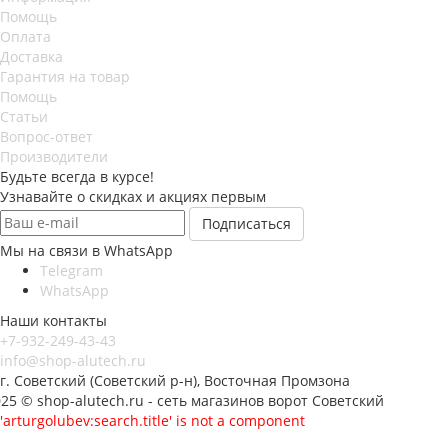
Помощь
Оплата
Доставка
Гарантия на товар
Помощь
Статьи
Вопрос-ответ
Производители
Будьте всегда в курсе!
Узнавайте о скидках и акциях первым
Мы на связи в WhatsApp
Telegram
WhatsApp
Наши контакты
+7-932-249-43-43
info@shop-alutech.ru
г. Советский (Советский р-н), Восточная Промзона
25 © shop-alutech.ru - сеть магазинов ворот Советский
'arturgolubev:search.title' is not a component