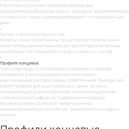
Ворота
Перегрузочная техника
Автоматика для
ворот
Шлагбаумы
Въездная группа / въездные ворота
Роллетные
системы
Аксессуары к автоматике
Внешняя солнцезащита для
дома
-
Запчасти для роллетных систем
Роллеты серии Trend
Роллеты серии Prestige
Роллеты серии
Security
Рольставни
Автоматика для роллет
Радиоуправление
роллетными системами
Запчасти для роллетных систем
-
Профили концевые
Электроприводы ALUTECH
Короба защитные
Устройства
управления и аксессуары
Валы октогональные и
комплектующие
Электроприводы SOMFY
Ручные приводы для
роллет
Профили для решеток
Боковые замки. Вставки.
Направляющие устройства
Прочие комплектующие
Шины
направляющие
Профили экструдированные
Крышки
боковые
Профили роликовой прокатки
Отливы
оконные
Запирающие устройства. Замки
Элементы подвеса
полотна