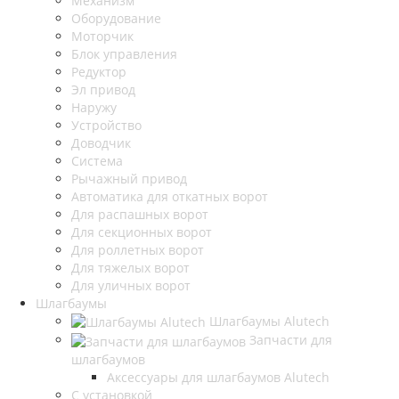
Механизм
Оборудование
Моторчик
Блок управления
Редуктор
Эл привод
Наружу
Устройство
Доводчик
Система
Рычажный привод
Автоматика для откатных ворот
Для распашных ворот
Для секционных ворот
Для роллетных ворот
Для тяжелых ворот
Для уличных ворот
Шлагбаумы
Шлагбаумы Alutech
Запчасти для
шлагбаумов
Аксессуары для шлагбаумов Alutech
С установкой