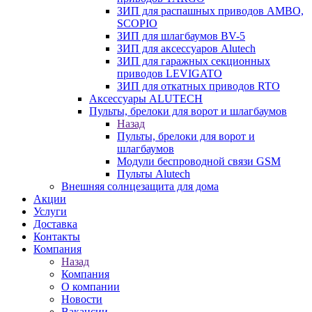
ЗИП для распашных приводов AMBO,
SCOPIO
ЗИП для шлагбаумов BV-5
ЗИП для аксессуаров Alutech
ЗИП для гаражных секционных
приводов LEVIGATO
ЗИП для откатных приводов RTO
Аксессуары ALUTECH
Пульты, брелоки для ворот и шлагбаумов
Назад
Пульты, брелоки для ворот и
шлагбаумов
Модули беспроводной связи GSM
Пульты Alutech
Внешняя солнцезащита для дома
Акции
Услуги
Доставка
Контакты
Компания
Назад
Компания
О компании
Новости
Вакансии