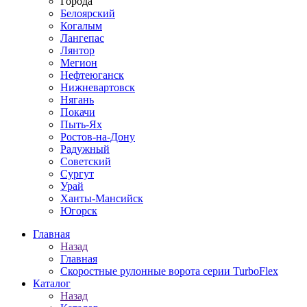
Города
Белоярский
Когалым
Лангепас
Лянтор
Мегион
Нефтеюганск
Нижневартовск
Нягань
Покачи
Пыть-Ях
Рoстов-на-Дону
Радужный
Советский
Сургут
Урай
Ханты-Мансийск
Югорск
Главная
Назад
Главная
Скоростные рулонные ворота серии TurboFlex
Каталог
Назад