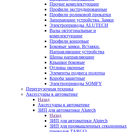
Прочие комплектующие
Профили экструдированные
Профили роликовой прокатки
Запирающие устройства. Замки
Электроприводы ALUTECH
Валы октогональные и
комплектующие
Профили концевые
Боковые замки. Вставки.
Направляющие устройства
Шины направляющие
Крышки боковые
Отливы оконные
Элементы подвеса полотна
Короба защитные
Электроприводы SOMFY
Перегрузочная техника
Аксессуары к автоматике
Назад
Аксессуары к автоматике
ЗИП для автоматики Alutech
Назад
ЗИП для автоматики Alutech
ЗИП для промышленных секционных
приводов TARGO