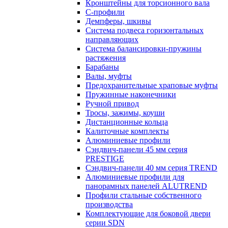
Кронштейны для торсионного вала
С-профили
Демпферы, шкивы
Система подвеса горизонтальных
направляющих
Система балансировки-пружины
растяжения
Барабаны
Валы, муфты
Предохранительные храповые муфты
Пружинные наконечники
Ручной привод
Тросы, зажимы, коуши
Дистанционные кольца
Калиточные комплекты
Алюминиевые профили
Сэндвич-панели 45 мм серия
PRESTIGE
Сэндвич-панели 40 мм серия TREND
Алюминиевые профили для
панорамных панелей ALUTREND
Профили стальные собственного
производства
Комплектующие для боковой двери
серии SDN