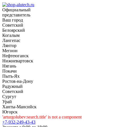
Официальный
представитель
Ваш город
Советский
Белоярский
Когалым
Лангепас
Лянтор
Мегион
Нефтеюганск
Нижневартовск
Нягань
Покачи
Пыть-Ях
Рoстов-на-Дону
Радужный
Советский
Сургут
Урай
Ханты-Мансийск
Югорск
'arturgolubev:search.title' is not a component
+7-932-249-43-43