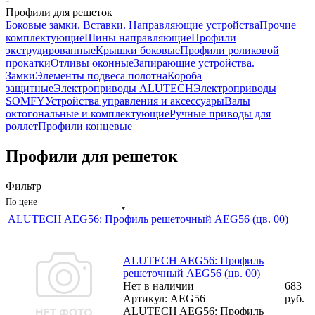
Профили для решеток
Боковые замки. Вставки. Направляющие устройства
Прочие
комплектующие
Шины направляющие
Профили
экструдированные
Крышки боковые
Профили роликовой
прокатки
Отливы оконные
Запирающие устройства.
Замки
Элементы подвеса полотна
Короба
защитные
Электроприводы ALUTECH
Электроприводы
SOMFY
Устройства управления и аксессуары
Валы
октогональные и комплектующие
Ручные приводы для
роллет
Профили концевые
Профили для решеток
Фильтр
По цене
ALUTECH AEG56: Профиль решеточный AEG56 (цв. 00)
ALUTECH AEG56: Профиль
решеточный AEG56 (цв. 00)
Нет в наличии
683
Артикул: AEG56
руб.
ALUTECH AEG56: Профиль