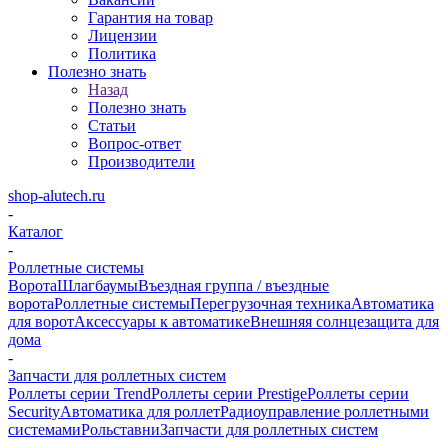
Гарантия на товар
Лицензии
Политика
Полезно знать
Назад
Полезно знать
Статьи
Вопрос-ответ
Производители
shop-alutech.ru
-
Каталог
-
Роллетные системы
Ворота
Шлагбаумы
Въездная группа / въездные
ворота
Роллетные системы
Перегрузочная техника
Автоматика
для ворот
Аксессуары к автоматике
Внешняя солнцезащита для
дома
-
Запчасти для роллетных систем
Роллеты серии Trend
Роллеты серии Prestige
Роллеты серии
Security
Автоматика для роллет
Радиоуправление роллетными
системами
Рольставни
Запчасти для роллетных систем
-