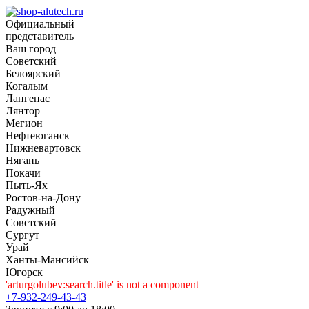
Официальный
представитель
Ваш город
Советский
Белоярский
Когалым
Лангепас
Лянтор
Мегион
Нефтеюганск
Нижневартовск
Нягань
Покачи
Пыть-Ях
Рoстов-на-Дону
Радужный
Советский
Сургут
Урай
Ханты-Мансийск
Югорск
'arturgolubev:search.title' is not a component
+7-932-249-43-43