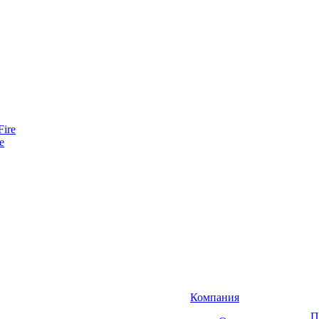
e
Компания
П