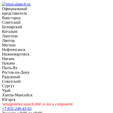
Официальный
представитель
Ваш город
Советский
Белоярский
Когалым
Лангепас
Лянтор
Мегион
Нефтеюганск
Нижневартовск
Нягань
Покачи
Пыть-Ях
Рoстов-на-Дону
Радужный
Советский
Сургут
Урай
Ханты-Мансийск
Югорск
'arturgolubev:search.title' is not a component
+7-932-249-43-43