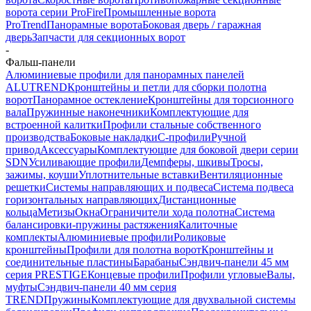
ворота серии ProFire
Промышленные ворота
ProTrend
Панорамные ворота
Боковая дверь / гаражная
дверь
Запчасти для секционных ворот
-
Фальш-панели
Алюминиевые профили для панорамных панелей
ALUTREND
Кронштейны и петли для сборки полотна
ворот
Панорамное остекление
Кронштейны для торсионного
вала
Пружинные наконечники
Комплектующие для
встроенной калитки
Профили стальные собственного
производства
Боковые накладки
С-профили
Ручной
привод
Аксессуары
Комплектующие для боковой двери серии
SDN
Усиливающие профили
Демпферы, шкивы
Тросы,
зажимы, коуши
Уплотнительные вставки
Вентиляционные
решетки
Системы направляющих и подвеса
Система подвеса
горизонтальных направляющих
Дистанционные
кольца
Метизы
Окна
Ограничители хода полотна
Система
балансировки-пружины растяжения
Калиточные
комплекты
Алюминиевые профили
Роликовые
кронштейны
Профили для полотна ворот
Кронштейны и
соединительные пластины
Барабаны
Сэндвич-панели 45 мм
серия PRESTIGE
Концевые профили
Профили угловые
Валы,
муфты
Сэндвич-панели 40 мм серия
TREND
Пружины
Комплектующие для двухвальной системы