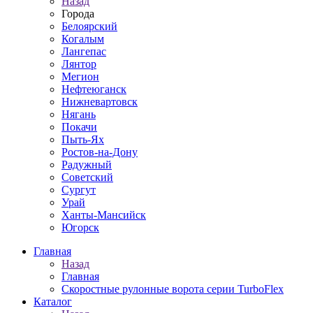
Назад
Города
Белоярский
Когалым
Лангепас
Лянтор
Мегион
Нефтеюганск
Нижневартовск
Нягань
Покачи
Пыть-Ях
Рoстов-на-Дону
Радужный
Советский
Сургут
Урай
Ханты-Мансийск
Югорск
Главная
Назад
Главная
Скоростные рулонные ворота серии TurboFlex
Каталог