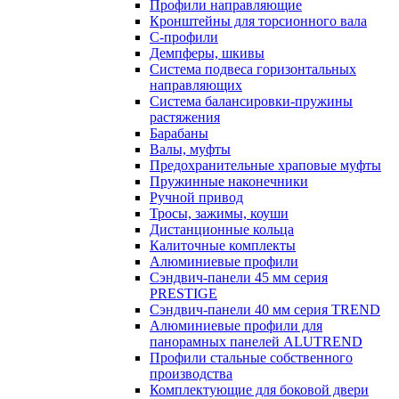
Профили направляющие
Кронштейны для торсионного вала
С-профили
Демпферы, шкивы
Система подвеса горизонтальных
направляющих
Система балансировки-пружины
растяжения
Барабаны
Валы, муфты
Предохранительные храповые муфты
Пружинные наконечники
Ручной привод
Тросы, зажимы, коуши
Дистанционные кольца
Калиточные комплекты
Алюминиевые профили
Сэндвич-панели 45 мм серия
PRESTIGE
Сэндвич-панели 40 мм серия TREND
Алюминиевые профили для
панорамных панелей ALUTREND
Профили стальные собственного
производства
Комплектующие для боковой двери