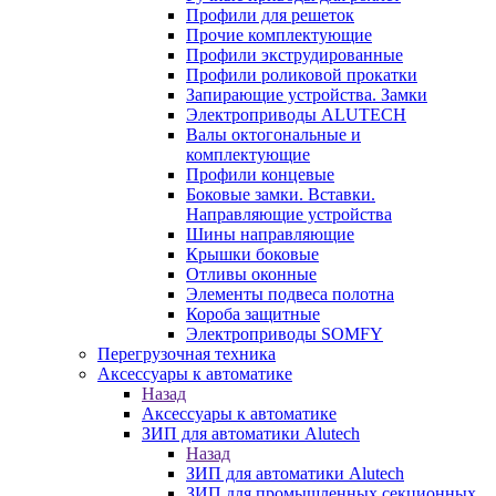
Профили для решеток
Прочие комплектующие
Профили экструдированные
Профили роликовой прокатки
Запирающие устройства. Замки
Электроприводы ALUTECH
Валы октогональные и
комплектующие
Профили концевые
Боковые замки. Вставки.
Направляющие устройства
Шины направляющие
Крышки боковые
Отливы оконные
Элементы подвеса полотна
Короба защитные
Электроприводы SOMFY
Перегрузочная техника
Аксессуары к автоматике
Назад
Аксессуары к автоматике
ЗИП для автоматики Alutech
Назад
ЗИП для автоматики Alutech
ЗИП для промышленных секционных