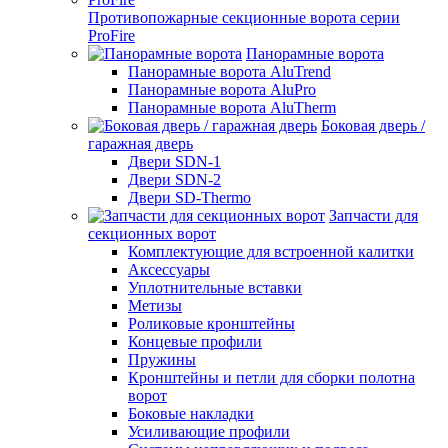
Противопожарные секционные ворота серии
ProFire
Панорамные ворота
Панорамные ворота AluTrend
Панорамные ворота AluPro
Панорамные ворота AluTherm
Боковая дверь /
гаражная дверь
Двери SDN-1
Двери SDN-2
Двери SD-Thermo
Запчасти для
секционных ворот
Комплектующие для встроенной калитки
Аксессуары
Уплотнительные вставки
Метизы
Роликовые кронштейны
Концевые профили
Пружины
Кронштейны и петли для сборки полотна
ворот
Боковые накладки
Усиливающие профили