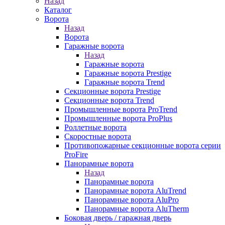
Назад
Каталог
Ворота
Назад
Ворота
Гаражные ворота
Назад
Гаражные ворота
Гаражные ворота Prestige
Гаражные ворота Trend
Секционные ворота Prestige
Секционные ворота Trend
Промышленные ворота ProTrend
Промышленные ворота ProPlus
Роллетные ворота
Скоростные ворота
Противопожарные секционные ворота серии
ProFire
Панорамные ворота
Назад
Панорамные ворота
Панорамные ворота AluTrend
Панорамные ворота AluPro
Панорамные ворота AluTherm
Боковая дверь / гаражная дверь