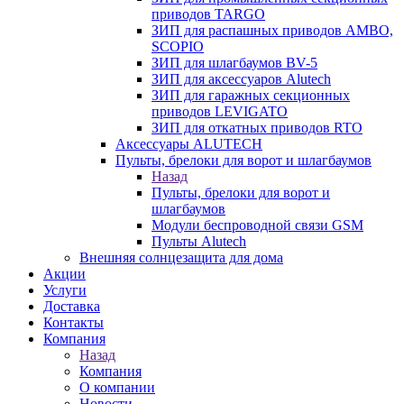
приводов TARGO
ЗИП для распашных приводов AMBO,
SCOPIO
ЗИП для шлагбаумов BV-5
ЗИП для аксессуаров Alutech
ЗИП для гаражных секционных
приводов LEVIGATO
ЗИП для откатных приводов RTO
Аксессуары ALUTECH
Пульты, брелоки для ворот и шлагбаумов
Назад
Пульты, брелоки для ворот и
шлагбаумов
Модули беспроводной связи GSM
Пульты Alutech
Внешняя солнцезащита для дома
Акции
Услуги
Доставка
Контакты
Компания
Назад
Компания
О компании
Новости