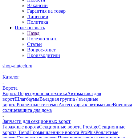
Вакансии
Гарантия на товар
Лицензии
Политика
Полезно знать
Назад
Полезно знать
Статьи
Вопрос-ответ
Производители
shop-alutech.ru
-
Каталог
-
Ворота
Ворота
Перегрузочная техника
Автоматика для
ворот
Шлагбаумы
Въездная группа / въездные
ворота
Роллетные системы
Аксессуары к автоматике
Внешняя
солнцезащита для дома
-
Запчасти для секционных ворот
Гаражные ворота
Секционные ворота Prestige
Секционные
ворота Trend
Промышленные ворота ProPlus
Роллетные
ворота
Скоростные ворота
Противопожарные секционные