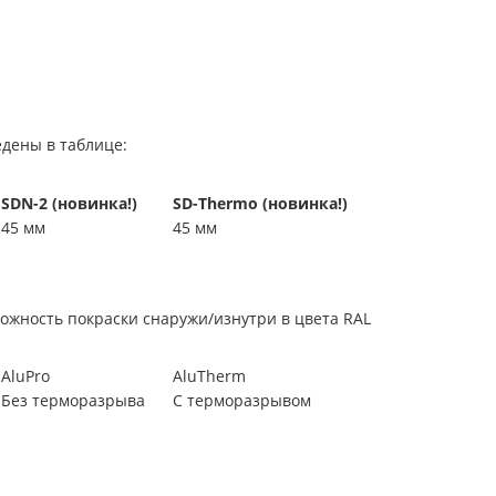
дены в таблице:
SDN-2 (новинка!)
SD-Thermo (новинка!)
45 мм
45 мм
можность покраски снаружи/изнутри в цвета RAL
AluPro
AluTherm
Без терморазрыва
С терморазрывом