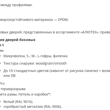
 между профилями.
 морозоустойчивого материала — EPDM.
ковых дверей, представленных в ассортименте «АЛЮТЕХ», приве
ия дверей боковых
-1
мм
Микроволна, S-, M-, L-гофры, филенка
Текстура снаружи: woodgrain/smooth
До 10 стандартных цветов (зависит от рисунка панели) + воз
или DB
Pro
 терморазрыва
вета рамы, петель и коробки*:
белый (RAL 9016),
серебристый металлик (RAL 9006),