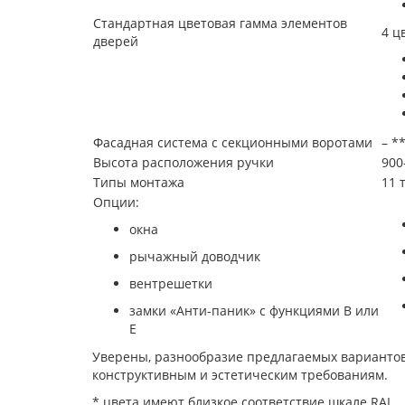
Стандартная цветовая гамма элементов
4 ц
дверей
Фасадная система с секционными воротами
– *
Высота расположения ручки
900
Типы монтажа
11 
Опции:
окна
рычажный доводчик
вентрешетки
замки «Анти-паник» с функциями В или
E
Уверены, разнообразие предлагаемых варианто
конструктивным и эстетическим требованиям.
* цвета имеют близкое соответствие шкале RAL.