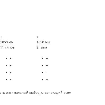
+
+
1050 мм
1050 мм
11 типов
2 типа
+
+
+
+
+
-
+
+
лать оптимальный выбор, отвечающий всем