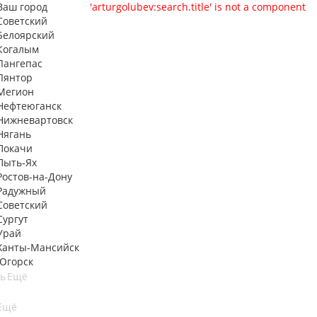
Ваш город
'arturgolubev:search.title' is not a component
Советский
Белоярский
Когалым
Лангепас
Лянтор
Мегион
Нефтеюганск
Нижневартовск
Нягань
Покачи
Пыть-Ях
Рoстов-на-Дону
Радужный
Советский
Сургут
Урай
Ханты-Мансийск
Югорск
ть
Ещё
Ещё