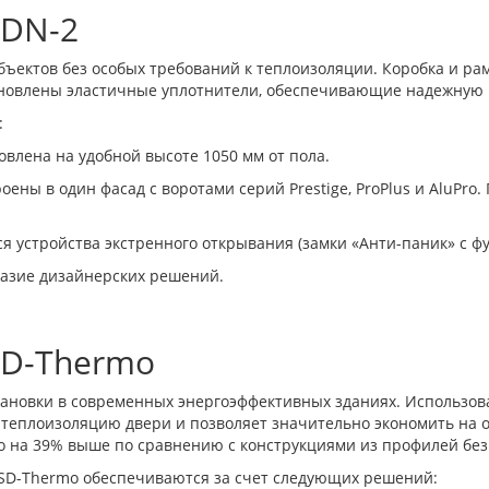
SDN-2
ектов без особых требований к теплоизоляции. Коробка и ра
ановлены эластичные уплотнители, обеспечивающие надежную
:
влена на удобной высоте 1050 мм от пола.
ены в один фасад с воротами серий Prestige, ProPlus и AluPro.
устройства экстренного открывания (замки «Анти-паник» с фу
азие дизайнерских решений.
SD-Thermo
тановки в современных энергоэффективных зданиях. Использо
 теплоизоляцию двери и позволяет значительно экономить на
 на 39% выше по сравнению с конструкциями из профилей без
 SD-Thermo обеспечиваются за счет следующих решений: