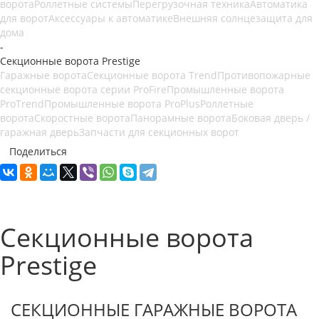
ворота
Роллетные системы
Перегрузочная техника
Автоматика
для ворот
Аксессуары к автоматике
Внешняя солнцезащита для
дома
-
Секционные ворота Prestige
Гаражные ворота
Секционные ворота Trend
Противопожарные
секционные ворота серии ProFire
Промышленные ворота
ProTrend
Промышленные ворота ProPlus
Роллетные
ворота
Скоростные ворота
Панорамные ворота
Боковая дверь /
гаражная дверь
Запчасти для секционных ворот
Поделиться
Секционные ворота
Prestige
СЕКЦИОННЫЕ ГАРАЖНЫЕ ВОРОТА