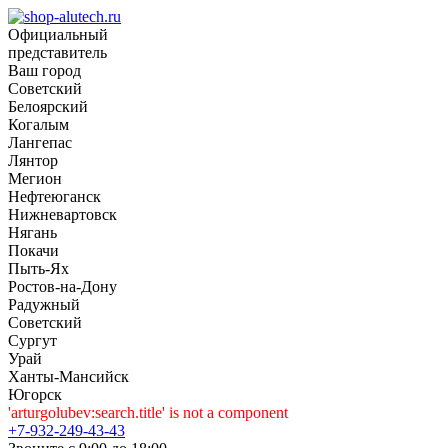
Официальный
представитель
Ваш город
Советский
Белоярский
Когалым
Лангепас
Лянтор
Мегион
Нефтеюганск
Нижневартовск
Нягань
Покачи
Пыть-Ях
Рoстов-на-Дону
Радужный
Советский
Сургут
Урай
Ханты-Мансийск
Югорск
'arturgolubev:search.title' is not a component
+7-932-249-43-43