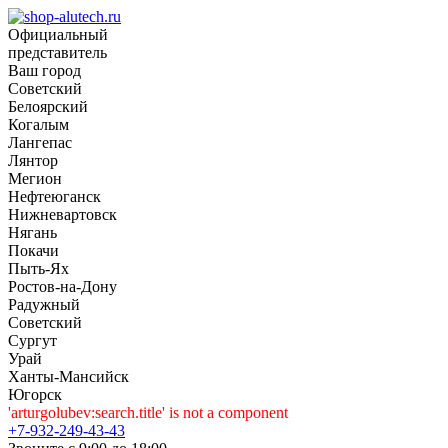
Официальный
представитель
Ваш город
Советский
Белоярский
Когалым
Лангепас
Лянтор
Мегион
Нефтеюганск
Нижневартовск
Нягань
Покачи
Пыть-Ях
Рoстов-на-Дону
Радужный
Советский
Сургут
Урай
Ханты-Мансийск
Югорск
'arturgolubev:search.title' is not a component
+7-932-249-43-43