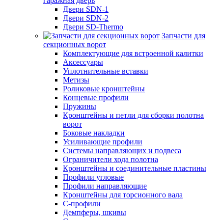
гаражная дверь
Двери SDN-1
Двери SDN-2
Двери SD-Thermo
Запчасти для
секционных ворот
Комплектующие для встроенной калитки
Аксессуары
Уплотнительные вставки
Метизы
Роликовые кронштейны
Концевые профили
Пружины
Кронштейны и петли для сборки полотна
ворот
Боковые накладки
Усиливающие профили
Системы направляющих и подвеса
Ограничители хода полотна
Кронштейны и соединительные пластины
Профили угловые
Профили направляющие
Кронштейны для торсионного вала
С-профили
Демпферы, шкивы