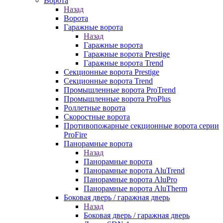
Ворота
Назад
Ворота
Гаражные ворота
Назад
Гаражные ворота
Гаражные ворота Prestige
Гаражные ворота Trend
Секционные ворота Prestige
Секционные ворота Trend
Промышленные ворота ProTrend
Промышленные ворота ProPlus
Роллетные ворота
Скоростные ворота
Противопожарные секционные ворота серии
ProFire
Панорамные ворота
Назад
Панорамные ворота
Панорамные ворота AluTrend
Панорамные ворота AluPro
Панорамные ворота AluTherm
Боковая дверь / гаражная дверь
Назад
Боковая дверь / гаражная дверь