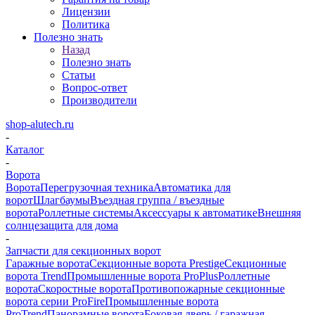
Лицензии
Политика
Полезно знать
Назад
Полезно знать
Статьи
Вопрос-ответ
Производители
shop-alutech.ru
-
Каталог
-
Ворота
Ворота
Перегрузочная техника
Автоматика для
ворот
Шлагбаумы
Въездная группа / въездные
ворота
Роллетные системы
Аксессуары к автоматике
Внешняя
солнцезащита для дома
-
Запчасти для секционных ворот
Гаражные ворота
Секционные ворота Prestige
Секционные
ворота Trend
Промышленные ворота ProPlus
Роллетные
ворота
Скоростные ворота
Противопожарные секционные
ворота серии ProFire
Промышленные ворота
ProTrend
Панорамные ворота
Боковая дверь / гаражная