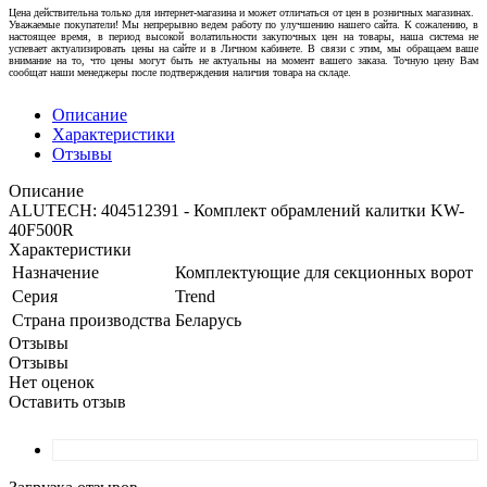
Цена действительна только для интернет-магазина и может отличаться от цен в розничных магазинах.
Уважаемые покупатели! Мы непрерывно ведем работу по улучшению нашего сайта. К сожалению, в
настоящее время, в период высокой волатильности закупочных цен на товары, наша система не
успевает актуализировать цены на сайте и в Личном кабинете. В связи с этим, мы обращаем ваше
внимание на то, что цены могут быть не актуальны на момент вашего заказа. Точную цену Вам
сообщат наши менеджеры после подтверждения наличия товара на складе.
Описание
Характеристики
Отзывы
Описание
ALUTECH: 404512391 - Комплект обрамлений калитки KW-
40F500R
Характеристики
Назначение
Комплектующие для секционных ворот
Серия
Trend
Страна производства
Беларусь
Отзывы
Отзывы
Нет оценок
Оставить отзыв