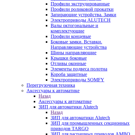
Профили экструдированные
Профили роликовой прокатки
Запирающие устройства. Замки
Электроприводы ALUTECH
Валы октогональные и
комплектующие
Профили концевые
Боковые замки. Вставки.
Направляющие устройства
Шины направляющие
Крышки боковые
Отливы оконные
Элементы подвеса полотна
Короба защитные
Электроприводы SOMFY
Перегрузочная техника
Аксессуары к автоматике
Назад
Аксессуары к автоматике
ЗИП для автоматики Alutech
Назад
ЗИП для автоматики Alutech
ЗИП для промышленных секционных
приводов TARGO
ЗИП для распашных приводов AMBO,