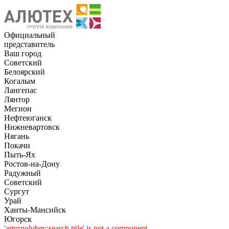
Официальный
представитель
Ваш город
Советский
Белоярский
Когалым
Лангепас
Лянтор
Мегион
Нефтеюганск
Нижневартовск
Нягань
Покачи
Пыть-Ях
Рoстов-на-Дону
Радужный
Советский
Сургут
Урай
Ханты-Мансийск
Югорск
'arturgolubev:search.title' is not a component