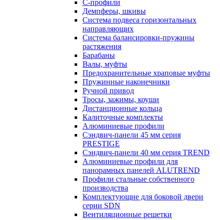
С-профили
Демпферы, шкивы
Система подвеса горизонтальных
направляющих
Система балансировки-пружины
растяжения
Барабаны
Валы, муфты
Предохранительные храповые муфты
Пружинные наконечники
Ручной привод
Тросы, зажимы, коуши
Дистанционные кольца
Калиточные комплекты
Алюминиевые профили
Сэндвич-панели 45 мм серия
PRESTIGE
Сэндвич-панели 40 мм серия TREND
Алюминиевые профили для
панорамных панелей ALUTREND
Профили стальные собственного
производства
Комплектующие для боковой двери
серии SDN
Вентиляционные решетки