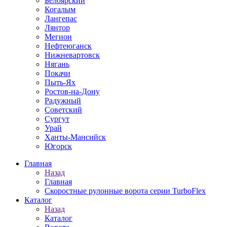
Белоярский
Когалым
Лангепас
Лянтор
Мегион
Нефтеюганск
Нижневартовск
Нягань
Покачи
Пыть-Ях
Рoстов-на-Дону
Радужный
Советский
Сургут
Урай
Ханты-Мансийск
Югорск
Главная
Назад
Главная
Скоростные рулонные ворота серии TurboFlex
Каталог
Назад
Каталог