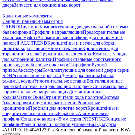
дверь
Запчасти для секционных ворот
-
Калиточные комплекты
Сэндвич-панели 40 мм серия
TREND
Пружины
Комплектующие для двухвальной системы
балансировки
Профили направляющие
Предохранительные
храповые муфты
Алюминиевые профили для панорамных
панелей ALUTREND
Кронштейны и петли для сборки
полотна ворот
Панорамное остекление
Кронштейны для
торсионного вала
Пружинные наконечники
Комплектующие
для встроенной калитки
Профили стальные собственного
производства
Боковые накладки
С-профили
Ручной
привод
Аксессуары
Комплектующие для боковой двери серии
SDN
Усиливающие профили
Демпферы, шкивы
Тросы,
зажимы, коуши
Уплотнительные вставки
Вентиляционные
решетки
Системы направляющих и подвеса
Система подвеса
горизонтальных направляющих
Дистанционные
кольца
Метизы
Окна
Ограничители хода полотна
Система
балансировки-пружины растяжения
Роликовые
кронштейны
Профили для полотна ворот
Кронштейны и
соединительные пластины
Барабаны
Алюминиевые
профили
Сэндвич-панели 45 мм серия PRESTIGE
Концевые
профили
Фальш-панели
Профили угловые
Валы, муфты
-
ALUTECH: 404512391 - Комплект обрамлений калитки KW-