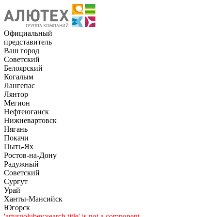
Официальный
представитель
Ваш город
Советский
Белоярский
Когалым
Лангепас
Лянтор
Мегион
Нефтеюганск
Нижневартовск
Нягань
Покачи
Пыть-Ях
Рoстов-на-Дону
Радужный
Советский
Сургут
Урай
Ханты-Мансийск
Югорск
'arturgolubev:search.title' is not a component