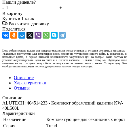
Нашли дешевле?
-
+
В корзину
Купить в 1 клик
Рассчитать доставку
Поделиться
Цена действительна только для интернет-магазина и может отличаться от цен в розничных магазинах.
Уважаемые покупатели! Мы непрерывно ведем работу по улучшению нашего сайта. К сожалению, в
настоящее время, в период высокой волатильности закупочных цен на товары, наша система не
успевает актуализировать цены на сайте и в Личном кабинете. В связи с этим, мы обращаем ваше
внимание на то, что цены могут быть не актуальны на момент вашего заказа. Точную цену Вам
сообщат наши менеджеры после подтверждения наличия товара на складе.
Описание
Характеристики
Отзывы
Описание
ALUTECH: 404514233 - Комплект обрамлений калитки KW-
40L500L
Характеристики
Назначение
Комплектующие для секционных ворот
Серия
Trend