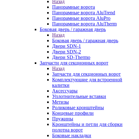
Назад
Панорамные ворота
Панорамные ворота AluTrend
Панорамные ворота AluPro
Панорамные ворота AluTherm
Боковая дверь / гаражная дверь
Назад
Боковая дверь / гаражная дверь
Двери SDN-1
Двери SDN-2
Двери SD-Thermo
Запчасти для секционных ворот
Назад
Запчасти для секционных ворот
Комплектующие для встроенной
калитки
Аксессуары
Уплотнительные вставки
Метизы
Роликовые кронштейны
Концевые профили
Пружины
Кронштейны и петли для сборки
полотна ворот
Боковые накладки