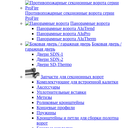
Противопожарные секционные ворота серии
ProFire
Панорамные ворота
Панорамные ворота AluTrend
Панорамные ворота AluPro
Панорамные ворота AluTherm
Боковая дверь /
гаражная дверь
Двери SDN-1
Двери SDN-2
Двери SD-Thermo
Запчасти для секционных ворот
Комплектующие для встроенной калитки
Аксессуары
Уплотнительные вставки
Метизы
Роликовые кронштейны
Концевые профили
Пружины
Кронштейны и петли для сборки полотна
ворот