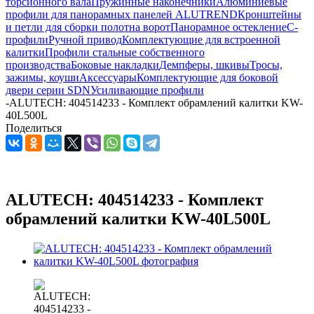
торсионного вала
Пружинные наконечники
Алюминиевые
профили для панорамных панелей ALUTREND
Кронштейны
и петли для сборки полотна ворот
Панорамное остекление
С-
профили
Ручной привод
Комплектующие для встроенной
калитки
Профили стальные собственного
производства
Боковые накладки
Демпферы, шкивы
Тросы,
зажимы, коуши
Аксессуары
Комплектующие для боковой
двери серии SDN
Усиливающие профили
-
ALUTECH: 404514233 - Комплект обрамлений калитки KW-
40L500L
Поделиться
ALUTECH: 404514233 - Комплект
обрамлений калитки KW-40L500L