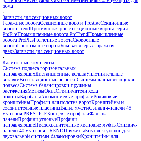
для ворот
Аксессуары к автоматике
Внешняя солнцезащита для
дома
-
Запчасти для секционных ворот
Гаражные ворота
Секционные ворота Prestige
Секционные
ворота Trend
Противопожарные секционные ворота серии
ProFire
Промышленные ворота ProTrend
Промышленные
ворота ProPlus
Роллетные ворота
Скоростные
ворота
Панорамные ворота
Боковая дверь / гаражная
дверь
Запчасти для секционных ворот
-
Калиточные комплекты
Система подвеса горизонтальных
направляющих
Дистанционные кольца
Уплотнительные
вставки
Вентиляционные решетки
Системы направляющих и
подвеса
Система балансировки-пружины
растяжения
Метизы
Окна
Ограничители хода
полотна
Барабаны
Алюминиевые профили
Роликовые
кронштейны
Профили для полотна ворот
Кронштейны и
соединительные пластины
Валы, муфты
Сэндвич-панели 45
мм серия PRESTIGE
Концевые профили
Фальш-
панели
Профили угловые
Профили
направляющие
Предохранительные храповые муфты
Сэндвич-
панели 40 мм серия TREND
Пружины
Комплектующие для
двухвальной системы балансировки
Кронштейны для