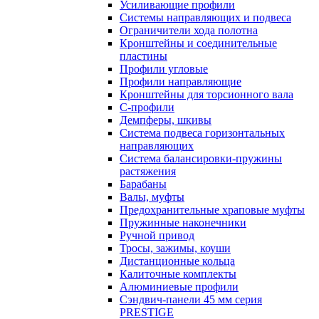
Усиливающие профили
Системы направляющих и подвеса
Ограничители хода полотна
Кронштейны и соединительные
пластины
Профили угловые
Профили направляющие
Кронштейны для торсионного вала
С-профили
Демпферы, шкивы
Система подвеса горизонтальных
направляющих
Система балансировки-пружины
растяжения
Барабаны
Валы, муфты
Предохранительные храповые муфты
Пружинные наконечники
Ручной привод
Тросы, зажимы, коуши
Дистанционные кольца
Калиточные комплекты
Алюминиевые профили
Сэндвич-панели 45 мм серия
PRESTIGE