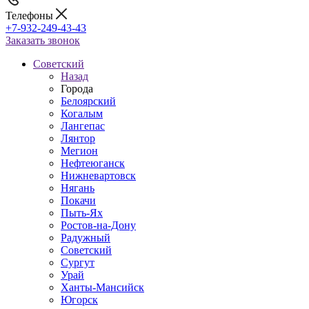
Телефоны
+7-932-249-43-43
Заказать звонок
Советский
Назад
Города
Белоярский
Когалым
Лангепас
Лянтор
Мегион
Нефтеюганск
Нижневартовск
Нягань
Покачи
Пыть-Ях
Рoстов-на-Дону
Радужный
Советский
Сургут
Урай
Ханты-Мансийск
Югорск