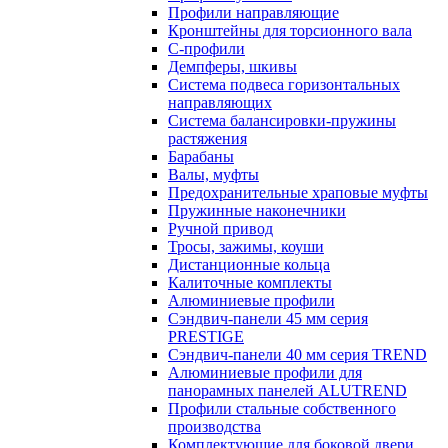
Профили направляющие
Кронштейны для торсионного вала
С-профили
Демпферы, шкивы
Система подвеса горизонтальных
направляющих
Система балансировки-пружины
растяжения
Барабаны
Валы, муфты
Предохранительные храповые муфты
Пружинные наконечники
Ручной привод
Тросы, зажимы, коуши
Дистанционные кольца
Калиточные комплекты
Алюминиевые профили
Сэндвич-панели 45 мм серия
PRESTIGE
Сэндвич-панели 40 мм серия TREND
Алюминиевые профили для
панорамных панелей ALUTREND
Профили стальные собственного
производства
Комплектующие для боковой двери