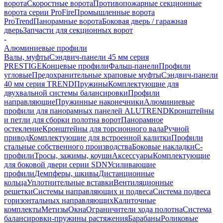
ворота
Скоростные ворота
Противопожарные секционные
ворота серии ProFire
Промышленные ворота
ProTrend
Панорамные ворота
Боковая дверь / гаражная
дверь
Запчасти для секционных ворот
-
Алюминиевые профили
Валы, муфты
Сэндвич-панели 45 мм серия
PRESTIGE
Концевые профили
Фальш-панели
Профили
угловые
Предохранительные храповые муфты
Сэндвич-панели
40 мм серия TREND
Пружины
Комплектующие для
двухвальной системы балансировки
Профили
направляющие
Пружинные наконечники
Алюминиевые
профили для панорамных панелей ALUTREND
Кронштейны
и петли для сборки полотна ворот
Панорамное
остекление
Кронштейны для торсионного вала
Ручной
привод
Комплектующие для встроенной калитки
Профили
стальные собственного производства
Боковые накладки
С-
профили
Тросы, зажимы, коуши
Аксессуары
Комплектующие
для боковой двери серии SDN
Усиливающие
профили
Демпферы, шкивы
Дистанционные
кольца
Уплотнительные вставки
Вентиляционные
решетки
Системы направляющих и подвеса
Система подвеса
горизонтальных направляющих
Калиточные
комплекты
Метизы
Окна
Ограничители хода полотна
Система
балансировки-пружины растяжения
Барабаны
Роликовые