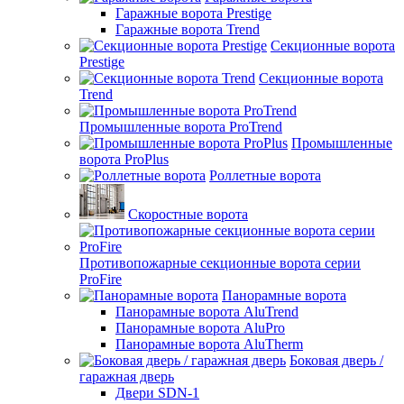
Гаражные ворота Prestige
Гаражные ворота Trend
Секционные ворота
Prestige
Секционные ворота
Trend
Промышленные ворота ProTrend
Промышленные
ворота ProPlus
Роллетные ворота
Скоростные ворота
Противопожарные секционные ворота серии
ProFire
Панорамные ворота
Панорамные ворота AluTrend
Панорамные ворота AluPro
Панорамные ворота AluTherm
Боковая дверь /
гаражная дверь
Двери SDN-1