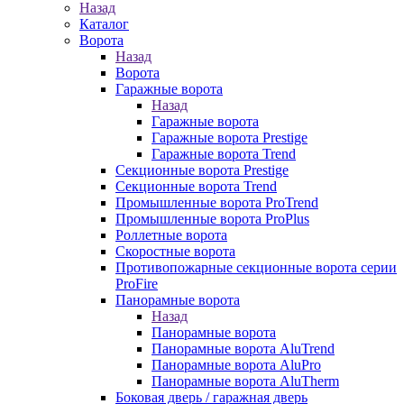
Назад
Каталог
Ворота
Назад
Ворота
Гаражные ворота
Назад
Гаражные ворота
Гаражные ворота Prestige
Гаражные ворота Trend
Секционные ворота Prestige
Секционные ворота Trend
Промышленные ворота ProTrend
Промышленные ворота ProPlus
Роллетные ворота
Скоростные ворота
Противопожарные секционные ворота серии
ProFire
Панорамные ворота
Назад
Панорамные ворота
Панорамные ворота AluTrend
Панорамные ворота AluPro
Панорамные ворота AluTherm
Боковая дверь / гаражная дверь