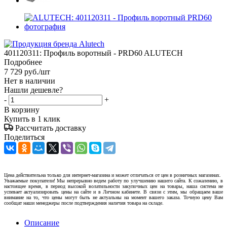
401120311: Профиль воротный - PRD60 ALUTECH
Подробнее
7 729
руб.
/шт
Нет в наличии
Нашли дешевле?
-
+
В корзину
Купить в 1 клик
Рассчитать доставку
Поделиться
Цена действительна только для интернет-магазина и может отличаться от цен в розничных магазинах.
Уважаемые покупатели! Мы непрерывно ведем работу по улучшению нашего сайта. К сожалению, в
настоящее время, в период высокой волатильности закупочных цен на товары, наша система не
успевает актуализировать цены на сайте и в Личном кабинете. В связи с этим, мы обращаем ваше
внимание на то, что цены могут быть не актуальны на момент вашего заказа. Точную цену Вам
сообщат наши менеджеры после подтверждения наличия товара на складе.
Описание