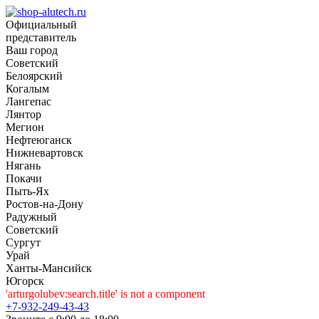
Официальный
представитель
Ваш город
Советский
Белоярский
Когалым
Лангепас
Лянтор
Мегион
Нефтеюганск
Нижневартовск
Нягань
Покачи
Пыть-Ях
Рoстов-на-Дону
Радужный
Советский
Сургут
Урай
Ханты-Мансийск
Югорск
'arturgolubev:search.title' is not a component
+7-932-249-43-43