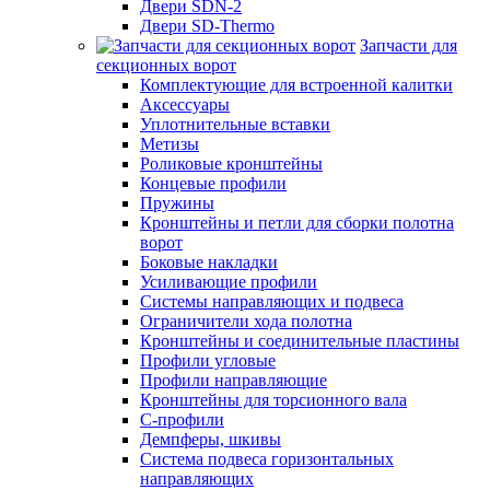
Двери SDN-2
Двери SD-Thermo
Запчасти для
секционных ворот
Комплектующие для встроенной калитки
Аксессуары
Уплотнительные вставки
Метизы
Роликовые кронштейны
Концевые профили
Пружины
Кронштейны и петли для сборки полотна
ворот
Боковые накладки
Усиливающие профили
Системы направляющих и подвеса
Ограничители хода полотна
Кронштейны и соединительные пластины
Профили угловые
Профили направляющие
Кронштейны для торсионного вала
С-профили
Демпферы, шкивы
Система подвеса горизонтальных
направляющих