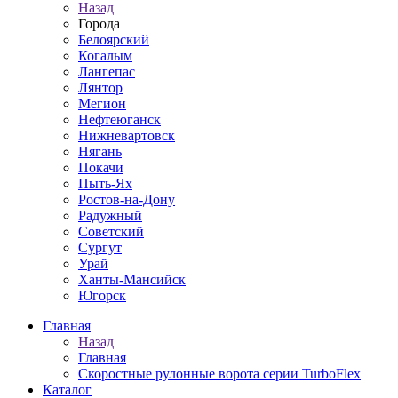
Назад
Города
Белоярский
Когалым
Лангепас
Лянтор
Мегион
Нефтеюганск
Нижневартовск
Нягань
Покачи
Пыть-Ях
Рoстов-на-Дону
Радужный
Советский
Сургут
Урай
Ханты-Мансийск
Югорск
Главная
Назад
Главная
Скоростные рулонные ворота серии TurboFlex
Каталог