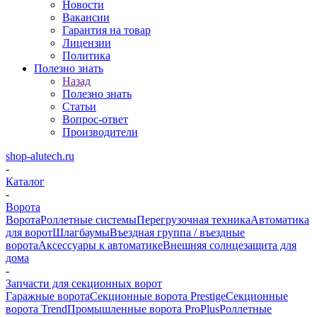
Новости
Вакансии
Гарантия на товар
Лицензии
Политика
Полезно знать
Назад
Полезно знать
Статьи
Вопрос-ответ
Производители
shop-alutech.ru
-
Каталог
-
Ворота
Ворота
Роллетные системы
Перегрузочная техника
Автоматика
для ворот
Шлагбаумы
Въездная группа / въездные
ворота
Аксессуары к автоматике
Внешняя солнцезащита для
дома
-
Запчасти для секционных ворот
Гаражные ворота
Секционные ворота Prestige
Секционные
ворота Trend
Промышленные ворота ProPlus
Роллетные