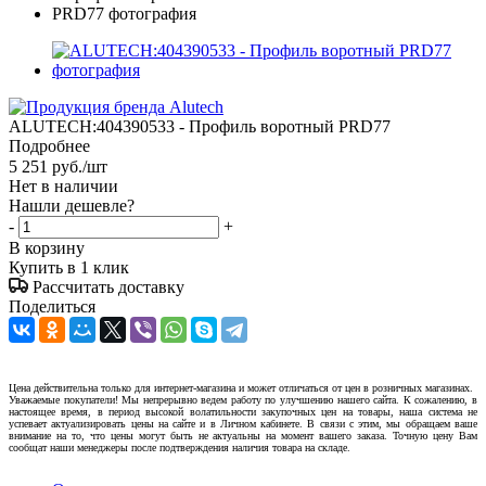
ALUTECH:404390533 - Профиль воротный PRD77
Подробнее
5 251
руб.
/шт
Нет в наличии
Нашли дешевле?
-
+
В корзину
Купить в 1 клик
Рассчитать доставку
Поделиться
Цена действительна только для интернет-магазина и может отличаться от цен в розничных магазинах.
Уважаемые покупатели! Мы непрерывно ведем работу по улучшению нашего сайта. К сожалению, в
настоящее время, в период высокой волатильности закупочных цен на товары, наша система не
успевает актуализировать цены на сайте и в Личном кабинете. В связи с этим, мы обращаем ваше
внимание на то, что цены могут быть не актуальны на момент вашего заказа. Точную цену Вам
сообщат наши менеджеры после подтверждения наличия товара на складе.