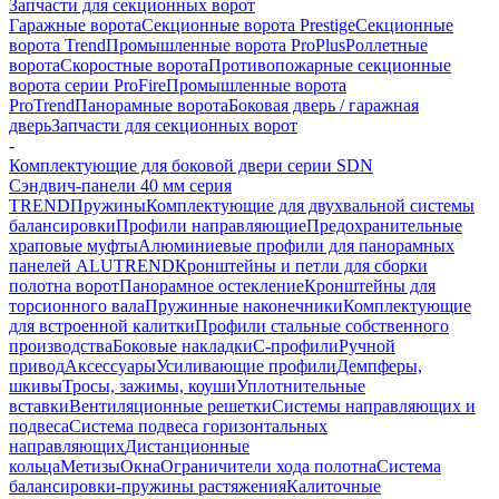
Запчасти для секционных ворот
Гаражные ворота
Секционные ворота Prestige
Секционные
ворота Trend
Промышленные ворота ProPlus
Роллетные
ворота
Скоростные ворота
Противопожарные секционные
ворота серии ProFire
Промышленные ворота
ProTrend
Панорамные ворота
Боковая дверь / гаражная
дверь
Запчасти для секционных ворот
-
Комплектующие для боковой двери серии SDN
Сэндвич-панели 40 мм серия
TREND
Пружины
Комплектующие для двухвальной системы
балансировки
Профили направляющие
Предохранительные
храповые муфты
Алюминиевые профили для панорамных
панелей ALUTREND
Кронштейны и петли для сборки
полотна ворот
Панорамное остекление
Кронштейны для
торсионного вала
Пружинные наконечники
Комплектующие
для встроенной калитки
Профили стальные собственного
производства
Боковые накладки
С-профили
Ручной
привод
Аксессуары
Усиливающие профили
Демпферы,
шкивы
Тросы, зажимы, коуши
Уплотнительные
вставки
Вентиляционные решетки
Системы направляющих и
подвеса
Система подвеса горизонтальных
направляющих
Дистанционные
кольца
Метизы
Окна
Ограничители хода полотна
Система
балансировки-пружины растяжения
Калиточные