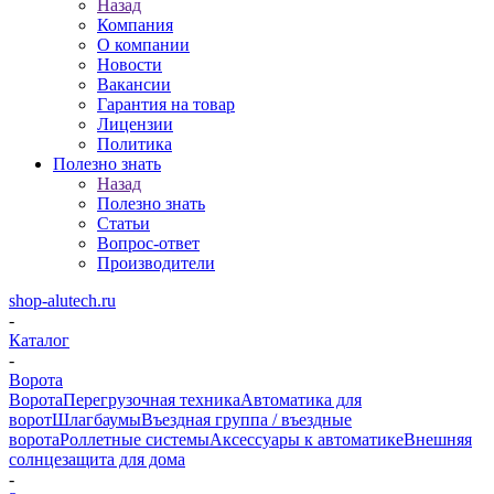
Назад
Компания
О компании
Новости
Вакансии
Гарантия на товар
Лицензии
Политика
Полезно знать
Назад
Полезно знать
Статьи
Вопрос-ответ
Производители
shop-alutech.ru
-
Каталог
-
Ворота
Ворота
Перегрузочная техника
Автоматика для
ворот
Шлагбаумы
Въездная группа / въездные
ворота
Роллетные системы
Аксессуары к автоматике
Внешняя
солнцезащита для дома
-