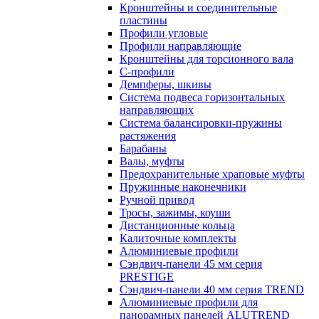
Кронштейны и соединительные
пластины
Профили угловые
Профили направляющие
Кронштейны для торсионного вала
С-профили
Демпферы, шкивы
Система подвеса горизонтальных
направляющих
Система балансировки-пружины
растяжения
Барабаны
Валы, муфты
Предохранительные храповые муфты
Пружинные наконечники
Ручной привод
Тросы, зажимы, коуши
Дистанционные кольца
Калиточные комплекты
Алюминиевые профили
Сэндвич-панели 45 мм серия
PRESTIGE
Сэндвич-панели 40 мм серия TREND
Алюминиевые профили для
панорамных панелей ALUTREND