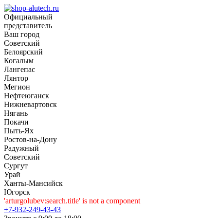
Официальный
представитель
Ваш город
Советский
Белоярский
Когалым
Лангепас
Лянтор
Мегион
Нефтеюганск
Нижневартовск
Нягань
Покачи
Пыть-Ях
Рoстов-на-Дону
Радужный
Советский
Сургут
Урай
Ханты-Мансийск
Югорск
'arturgolubev:search.title' is not a component
+7-932-249-43-43