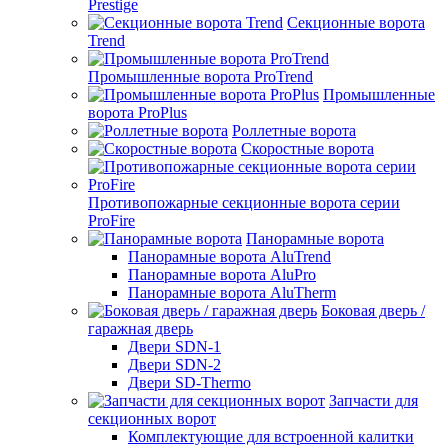
Prestige
Секционные ворота
Trend
Промышленные ворота ProTrend
Промышленные
ворота ProPlus
Роллетные ворота
Скоростные ворота
Противопожарные секционные ворота серии
ProFire
Панорамные ворота
Панорамные ворота AluTrend
Панорамные ворота AluPro
Панорамные ворота AluTherm
Боковая дверь /
гаражная дверь
Двери SDN-1
Двери SDN-2
Двери SD-Thermo
Запчасти для
секционных ворот
Комплектующие для встроенной калитки