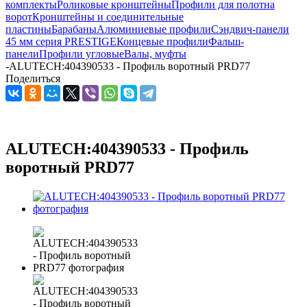
комплекты
Роликовые кронштейны
Профили для полотна
ворот
Кронштейны и соединительные
пластины
Барабаны
Алюминиевые профили
Сэндвич-панели
45 мм серия PRESTIGE
Концевые профили
Фальш-
панели
Профили угловые
Валы, муфты
-
ALUTECH:404390533 - Профиль воротный PRD77
Поделиться
ALUTECH:404390533 - Профиль
воротный PRD77