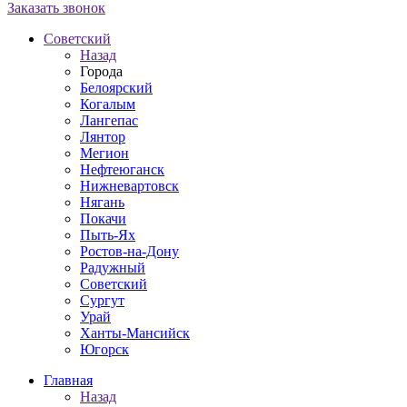
Заказать звонок
Советский
Назад
Города
Белоярский
Когалым
Лангепас
Лянтор
Мегион
Нефтеюганск
Нижневартовск
Нягань
Покачи
Пыть-Ях
Рoстов-на-Дону
Радужный
Советский
Сургут
Урай
Ханты-Мансийск
Югорск
Главная
Назад